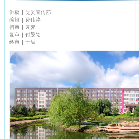
供稿 | 党委宣传部
编辑 | 孙伟淳
初审 | 袁梦
复审 | 付晏铭
终审 | 于喆