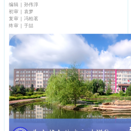
编辑 | 孙伟淳
初审 | 袁梦
复审 | 冯柏茗
终审 | 于喆