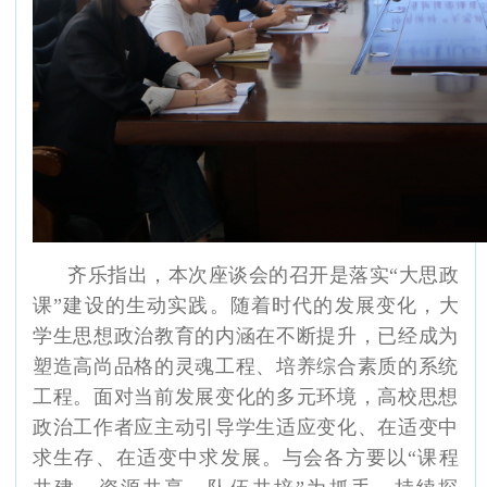
齐乐指出，
本次
座谈
会
的召开是
落实
“大思政
课”建设的生动实践
。随着时代的发展变化，大
学生思想政治教育的内涵在不断提升，已经成为
塑造高尚品格的灵魂工程、培养综合素质的系统
工程。面对当前发展变化的多元环境，高校思想
政治工作者应主动引导学生适应变化、在适变中
求生存、在适变中求发展。与会各方要以
“课程