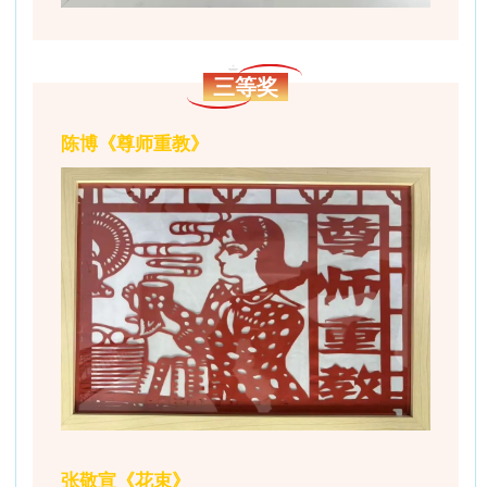
三等奖
陈博《尊师重教》
张敬宣《花束》