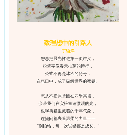
致理想中的引路人
丁语洋
您总把晨光揉进第一页讲义，
粉笔字像春天抽芽的诗行，
公式不再是冰冷的符号，
在您口中，成了破解世界的密钥。
您从不把课堂圈在四壁高墙，
会带我们在实验室追微观的光，
也聊典籍里藏着的千年气象，
连提问都裹着温柔的力量——
“别怕错，每一次试错都是成长。”