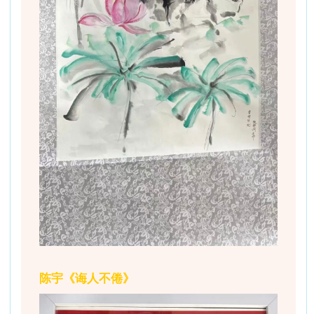
陈宇《诲人不倦》