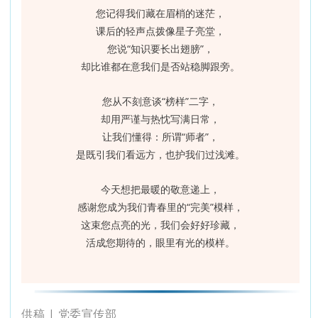
您记得我们藏在眉梢的迷茫，
课后的轻声点拨像星子亮堂，
您说“知识要长出翅膀”，
却比谁都在意我们是否站稳脚跟旁。
您从不刻意谈“榜样”二字，
却用严谨与热忱写满日常，
让我们懂得：所谓“师者”，
是既引我们看远方，也护我们过浅滩。
今天想把最暖的敬意递上，
感谢您成为我们青春里的“完美”模样，
这束您点亮的光，我们会好好珍藏，
活成您期待的，眼里有光的模样。
供稿 | 党委宣传部