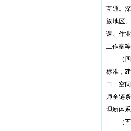
互通。深
族地区、
课、作
工作室等
（四
标准，
口、空
师全链条
理新体系
（五