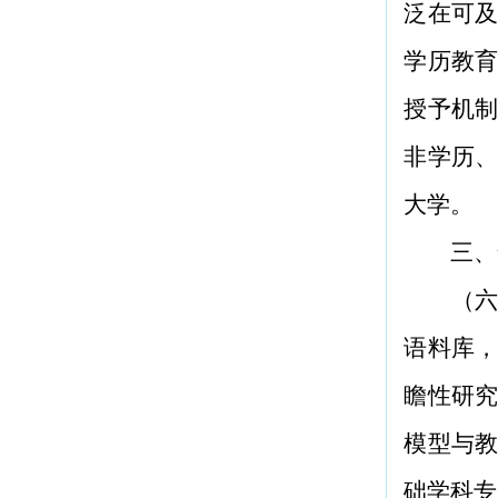
泛在可
学历教
授予机
非学历
大学。
三、
（六
语料库
瞻性研究
模型与
础学科专