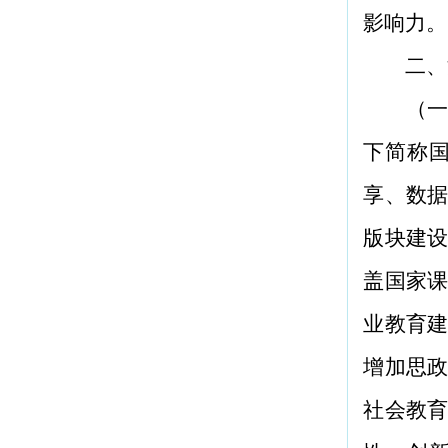
影响力。
二、
（一
下简称
享、数
版块建
盖国家
业教育
增加思
社会教