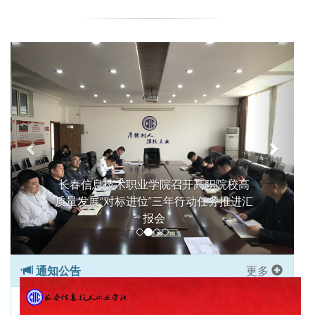
P
N
r
e
e
x
v
t
i
o
u
s
长春信息技术职业学院召开高职院校高
质量发展“对标进位”三年行动任务推进汇
报会
通知公告
更多
关于公布长春信息技术职业学院深化教育领域